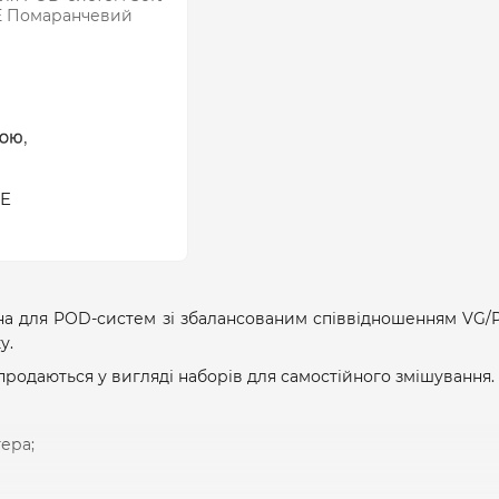
CE
на для POD-систем зі збалансованим співвідношенням VG/P
у.
продаються у вигляді наборів для самостійного змішування. 
ера;