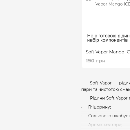
Soft Vapor Mango I
190 грн
Soft Vapor — ріди
пари та чистотою смак
Рідини Soft Vapor 
Гліцерину;
Сольового нікобуст
Ароматизатора;