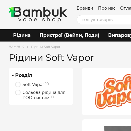
Перейти до основного контенту
Бренди
Про нас
Опла
Угода користувача
Рідина
Пристрої (Вейпи, Поди)
Випаров
BAMBUK
Рідини Soft Vapor
Рідини Soft Vapor
Розділ
10
Soft Vapor
Сольова рідина для
10
POD-систем