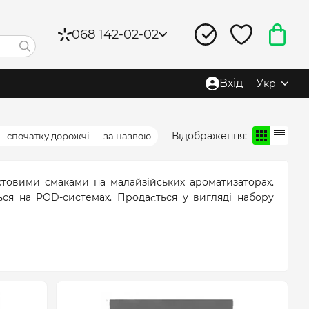
068 142-02-02
Вхід
Укр
Відображення:
спочатку дорожчі
за назвою
ктовими смаками на малайзійських ароматизаторах.
ься на POD-системах. Продається у вигляді набору