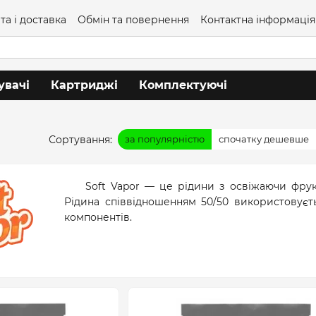
та і доставка
Обмін та повернення
Контактна інформація
увачі
Картриджі
Комплектуючі
Сортування:
за популярністю
спочатку дешевше
Soft Vapor — це рідини з освіжаючи фру
Рідина співвідношенням 50/50 використовуєт
компонентів.