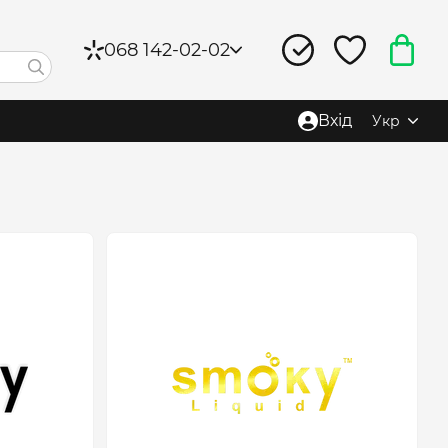
068 142-02-02
Вхід
Укр