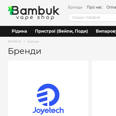
Перейти до основного контенту
Бренди
Про нас
Опла
Угода користувача
Рідина
Пристрої (Вейпи, Поди)
Випаров
BAMBUK
Бренди
Бренди