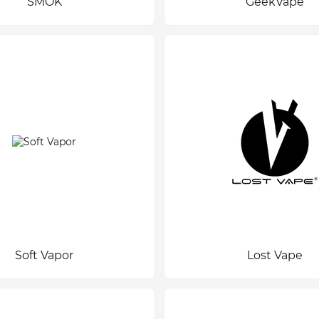
SMOK
GeekVape
Soft Vapor
Lost Vape