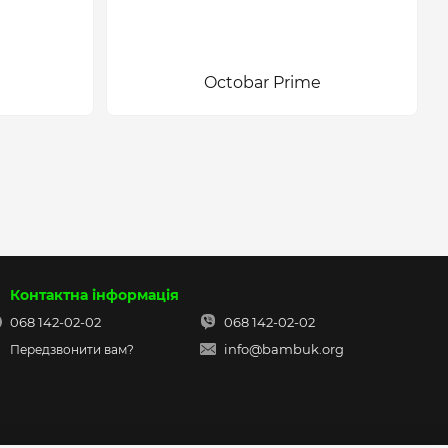
Octobar Prime
Контактна інформація
068 142-02-02
068 142-02-02
info@bambuk.org
Передзвонити вам?