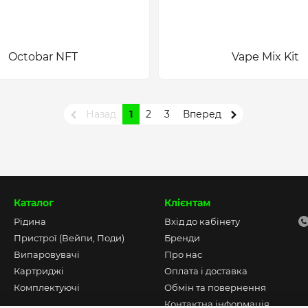
Octobar NFT
Vape Mix Kit
Назад
1
2
3
Вперед
Каталог
Клієнтам
Рідина
Вхід до кабінету
Пристрої (Вейпи, Поди)
Бренди
Випаровувачі
Про нас
Картриджі
Оплата і доставка
Комплектуючі
Обмін та повернення
Контактна інформація