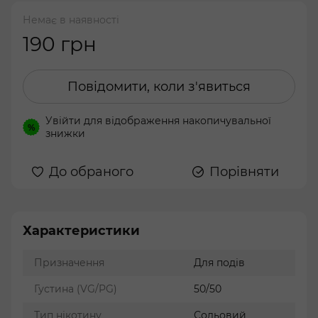
Немає в наявності
190 грн
Повідомити, коли з'явиться
Увійти
для відображення накопичувальної
%
знижки
До обраного
Порівняти
Характеристики
Призначення
Для подів
Густина (VG/PG)
50/50
Тип нікотину
Сольовий