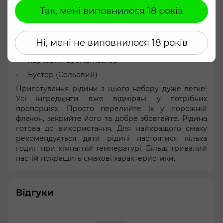
пристроях через ризик нікотинового отруєння.
Так, мені виповнилося 18 років
Погодитися
Набір містить:
Порожній флакон 30 мл
Ні, мені не виповнилося 18 років
Гліцерин
Харчовий ароматизатор
Бустер (Сольовий)
Приготування рідини з цього набору дуже легке!
Усі інгредієнти вже відміряні у потрібних
пропорціях. Просто перелийте їх у порожній
флакон, закрийте його та добре збовтайте. Рідина
готова до використання. Для найкращого смаку
рекомендується дати рідині настоятися кілька
годин при кімнатній температурі. Більш тривалий
настій покращить смакові характеристики.
Відгуки