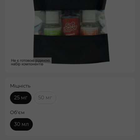
Міцність
25 мг
50 мг
Об'єм
30 мл