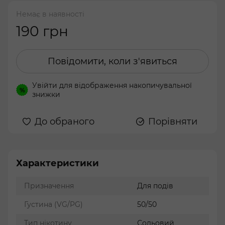
Немає в наявності
190 грн
Повідомити, коли з'явиться
Увійти
для відображення накопичувальної
%
знижки
До обраного
Порівняти
Характеристики
Призначення
Для подів
Густина (VG/PG)
50/50
Тип нікотину
Сольовий