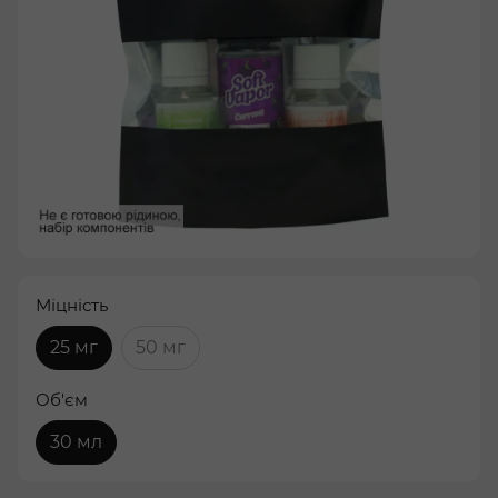
Міцність
25 мг
50 мг
Об'єм
30 мл