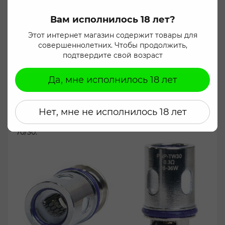
статистических целей и для безопасной и
оптимальной работы сайта. Вы можете изменить
Вам исполнилось 18 лет?
это в настройках вашего браузера. Нажмите кнопку
«Согласиться», чтобы дать согласие на
Этот интернет магазин содержит товары для
использование файлов cookie. Подробнее можно
совершеннолетних. Чтобы продолжить,
ознакомиться на странице
Пользовательское
подтвердите свой возраст
соглашение
.
Да, мне исполнилось 18 лет
Согласиться
Нет, мне не исполнилось 18 лет
Лучший выбор жидкости для испарителя VG/PG
70/30.