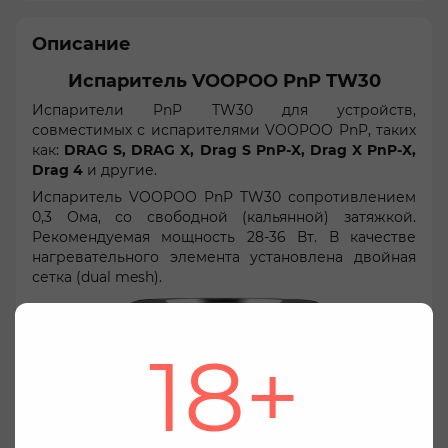
Описание
Испаритель VOOPOO PnP TW30
Испарители PnP TW30 для устройств,
совместимых с испарителями VOOPOO PnP, таких
как:
DRAG S, DRAG X, Drag S PnP-X, Drag X PnP-X,
Drag 4
и другие.
Испаритель VOOPOO PnP TW30 сопротивлением
0,3 Ома, со свободной (кальянной) затяжкой.
Рекомендуемая мощность 28-36 Вт. В качестве
нагревательного элемента установлена ​​двойная
сетка (dual mesh).
18+
Мы заботимся о вашей конфиденциальности
Используя этот веб-сайт Вы соглашаетесь с
использованием файлов cookie, для маркетинга,