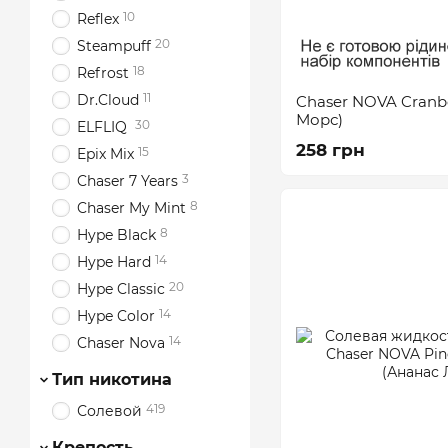
10
Reflex
20
Steampuff
18
Refrost
11
Dr.Cloud
Chaser NOVA Cranb
Морс)
30
ELFLIQ
258 грн
15
Epix Mix
3
Chaser 7 Years
8
Chaser My Mint
8
Hype Black
14
Hype Hard
20
Hype Classic
14
Hype Color
14
Chaser Nova
Тип никотина
419
Солевой
Крепость