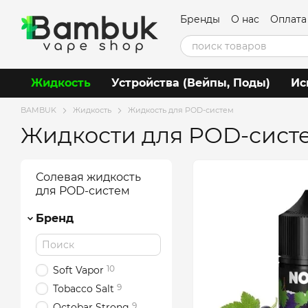
Перейти к основному контенту
Бренды
О нас
Оплата
Пользовательское со
Жидкость
Устройства (Вейпы, Поды)
Ис
BAMBUK
Жидкость
Жидкость для POD-систем
Жидкости для POD-сист
Солевая жидкость
для POD-систем
Бренд
10
Soft Vapor
9
Tobacco Salt
9
Octobar Strong