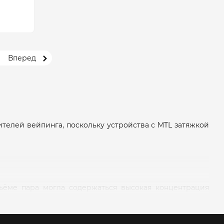
Вперед
телей вейпинга, поскольку устройства с MTL затяжкой
бъёме пара могла содержаться высокая концентрация
инга даже после нескольких затяжек. Содержание и тип
бора между солевым никотином для мягкого и быстрого
оцесс курения.