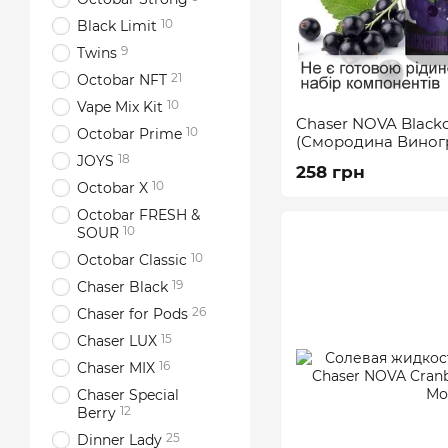
10
Black Limit
9
Twins
21
Octobar NFT
10
Vape Mix Kit
Chaser NOVA Blackc
10
Octobar Prime
(Смородина Виног
18
JOYS
258 грн
10
Octobar X
Octobar FRESH &
10
SOUR
10
Octobar Classic
19
Chaser Black
26
Chaser for Pods
15
Chaser LUX
16
Chaser MIX
Chaser Special
12
Berry
25
Dinner Lady