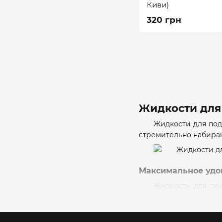
Киви)
320 грн
Жидкости для
Жидкости для под
стремительно набираю
Максимальное удо
Жидкость для по
никотина. Это означа
никотина в этих жидк
удовлетворения и ор