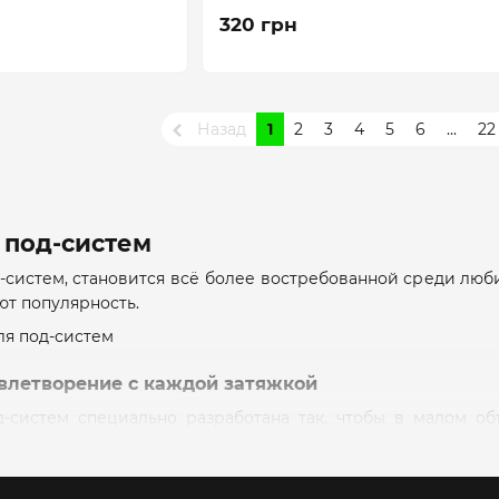
320 грн
Назад
1
2
3
4
5
6
...
22
 под-систем
-систем, становится всё более востребованной среди люби
т популярность.
влетворение с каждой затяжкой
д-систем специально разработана так, чтобы в малом о
ет, что вы получите максимальное удовлетворение от вейп
остях может варьироваться, предоставляя возможность вы
ганическим никотином который эмитирует классический пр