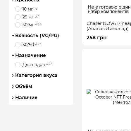
18
10 мг
37
25 мг
Chaser NOVA Pinea
434
50 мг
(Ананас Лимонад)
Вязкость (VG/PG)
258 грн
423
50/50
Назначение
423
Для подов
Категория вкуса
Объём
Наличие