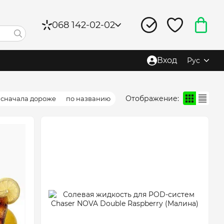
068 142-02-02
Вход
Рус
Отображение:
сначала дороже
по названию