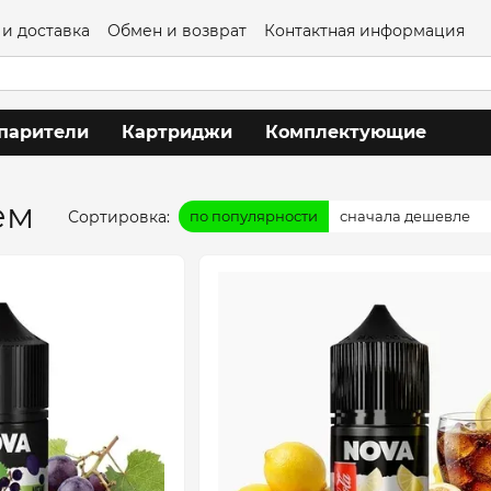
 и доставка
Обмен и возврат
Контактная информация
глашение
парители
Картриджи
Комплектующие
ем
Сортировка:
по популярности
сначала дешевле