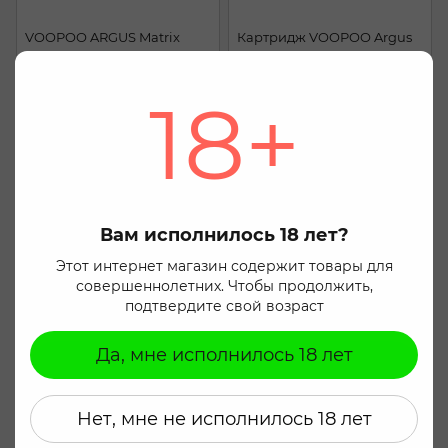
VOOPOO ARGUS Matrix
Картридж VOOPOO Argus
Snap
995 грн
129 грн
18+
Купить
Купить
Мы заботимся о вашей конфиденциальности
Используя этот веб-сайт Вы соглашаетесь с
использованием файлов cookie, для маркетинга,
статистических целей и для безопасной и
оптимальной работы сайта. Вы можете изменить
Вам исполнилось 18 лет?
это в настройках вашего браузера. Нажмите кнопку
«Согласиться», чтобы дать согласие на
Этот интернет магазин содержит товары для
использование файлов cookie. Подробнее можно
совершеннолетних. Чтобы продолжить,
ознакомиться на странице
Пользовательское
подтвердите свой возраст
соглашение
.
Да, мне исполнилось 18 лет
Согласиться
VOOPOO Argus G3 mini
VOOPOO Argus Top Fill V2
599 грн
128 грн
Нет, мне не исполнилось 18 лет
Купить
Купить