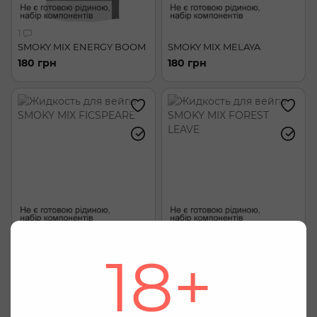
1
SMOKY MIX ENERGY BOOM
SMOKY MIX MELAYA
180 грн
180 грн
SMOKY MIX FICSPEARE
SMOKY MIX FOREST LEAVE
18+
180 грн
180 грн
Мы заботимся о вашей конфиденциальности
Используя этот веб-сайт Вы соглашаетесь с
использованием файлов cookie, для маркетинга,