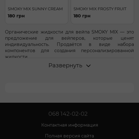
SMOKY MIX SUNNY CREAM
SMOKY MIX FROSTY FRUIT
180 грн
180 грн
Органические жидкости для вейпа SMOKY MIX — это
предложение для вейперов, которые ценят
индивидуальность. Продаётся в виде набора
компонентов для создания персонализированной
жидкости.
Развернуть
Компоненты набора SMOKY MIX
1.
Органический глицерин
(VG):
Соотношение VG/PG составляет 60/40, что
обеспечивает оптимальный баланс между густотой
пара и четкостью вкуса.
VG отвечает за густоту пара, тогда как PG — за
перенос вкуса.
068 142-02-02
2.
Никобустер
или
PG бустер
:
Контактная информация
Набор включает варианты без никотина и с
никотином разной крепости: 1.5, 3 и 6 мг,
Полная версия сайта