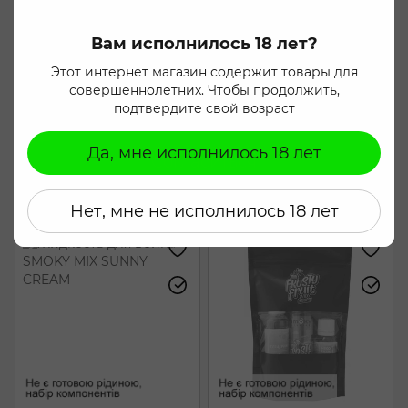
статистических целей и для безопасной и
оптимальной работы сайта. Вы можете изменить
Вам исполнилось 18 лет?
это в настройках вашего браузера. Нажмите кнопку
«Согласиться», чтобы дать согласие на
Этот интернет магазин содержит товары для
использование файлов cookie. Подробнее можно
совершеннолетних. Чтобы продолжить,
ознакомиться на странице
Пользовательское
подтвердите свой возраст
соглашение
.
Да, мне исполнилось 18 лет
Согласиться
SMOKY MIX CITRUS CAKE
SMOKY MIX SOLAR SHOCK
180 грн
180 грн
Нет, мне не исполнилось 18 лет