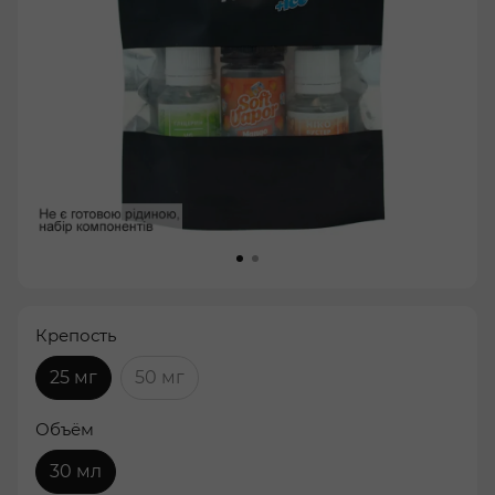
Крепость
25 мг
50 мг
Объём
30 мл