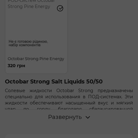
Octobar Strong Pine Energy
320 грн
Octobar Strong Salt Liquids 50/50
Солевые жидкости Octobar Strong предназначены
специально для использования в ПОД-системах. Эти
жидкости обеспечивают насыщенный вкус и мягкий
удар по горлу благодаря сбалансированной
пропорции VG/PG 50/50. Octobar Strong разработан
Развернуть
для удовлетворения вкусовых рецепторов вейперов.
Характеристики: