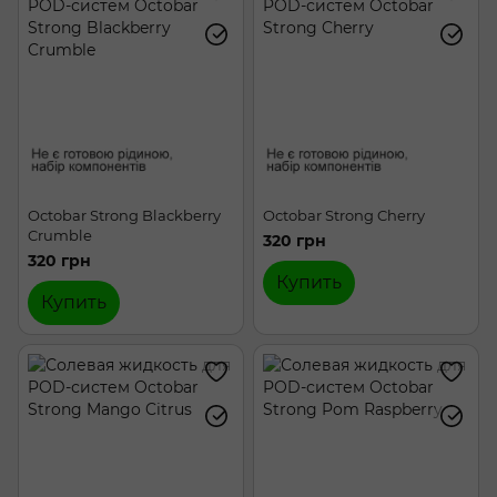
Chaser My Mint
Chaser Nova
Dinner Lady
Reflex
Steampuff
Refrost
Dr.Cloud
ELFLIQ
Epix Mix
Hype Black
Hype Hard
Hype Classic
Hype Color
Octobar Strong Blackberry
Octobar Strong Cherry
Crumble
320 грн
320 грн
Купить
Купить