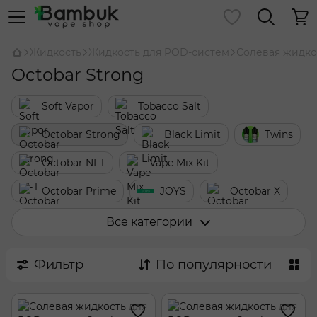
Жидкость
Жидкость для POD-систем
Солевая жидко
Octobar Strong
Soft Vapor
Tobacco Salt
Octobar Strong
Black Limit
Twins
Octobar NFT
Vape Mix Kit
Octobar Prime
JOYS
Octobar X
Octobar FRESH & SOUR
Octobar Classic
Все категории
Chaser Black
Chaser for Pods
Фильтр
По популярности
Chaser LUX
Chaser Mix
Chaser Special Berry
Chaser 7 Years