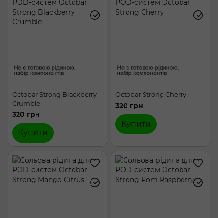
Chaser My Mint
Chaser Nova
Dinner Lady
Reflex
Steampuff
Refrost
Dr.Cloud
ELFLIQ
Epix Mix
Hype Black
Hype Hard
Hype Classic
Hype Color
Octobar Strong Blackberry
Octobar Strong Cherry
Crumble
320 грн
320 грн
Купити
Купити