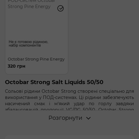
Octobar Strong Pine Energy
320 грн
Octobar Strong Salt Liquids 50/50
Сольові рідини Octobar Strong створені спеціально для
використання у ПОД-системах. Ці рідини забезпечують
насичений смак і м'який удар по горлу завдяки
збалансованій пропорції VG/PG 50/50. Octobar Strong
розроблені для задоволення смакових рецепторів
Розгорнути
вейперів.
Характеристики: