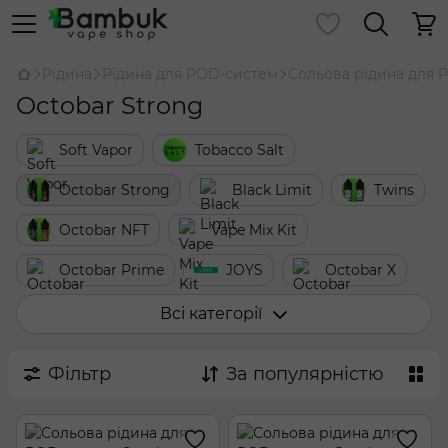
Рідина
Рідина для POD-систем
Сольова рідина для 
Octobar Strong
Soft Vapor
Tobacco Salt
Octobar Strong
Black Limit
Twins
Octobar NFT
Vape Mix Kit
Octobar Prime
JOYS
Octobar X
Octobar FRESH & SOUR
Octobar Classic
Всі категорії
Chaser Black
Chaser for Pods
Фільтр
За популярністю
Chaser LUX
Chaser Mix
Chaser Special Berry
Chaser 7 Years