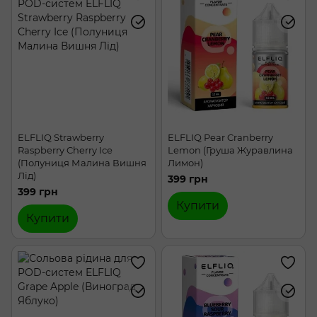
Chaser My Mint
Chaser Nova
Dinner Lady
Reflex
Steampuff
Refrost
Dr.Cloud
ELFLIQ
Epix Mix
Hype Black
Hype Hard
Hype Classic
Hype Color
ELFLIQ Strawberry
ELFLIQ Pear Cranberry
Raspberry Cherry Ice
Lemon (Груша Журавлина
(Полуниця Малина Вишня
Лимон)
Лід)
399 грн
399 грн
Купити
Купити