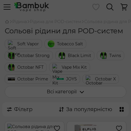
Рідина
Рідина для POD-систем
Сольова рідина для 
Сольові рідини для POD-систем
Soft Vapor
Tobacco Salt
Octobar Strong
Black Limit
Twins
Octobar NFT
Vape Mix Kit
Octobar Prime
JOYS
Octobar X
Octobar FRESH & SOUR
Octobar Classic
Всі категорії
Chaser Black
Chaser for Pods
Фільтр
За популярністю
Chaser LUX
Chaser Mix
Chaser Special Berry
Chaser 7 Years