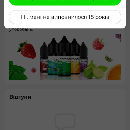
Продукт має співвідношення VG/PG 50/50, завдяки
чому підходить для більшості под-систем. До
комплекту входить концентрована добавка, яка
Ні, мені не виповнилося 18 років
дозволяє самостійно коригувати концентрацію –
від 0 мг/мл до 50 мг/мл, залежно від ваших
уподобань.
Відгуки