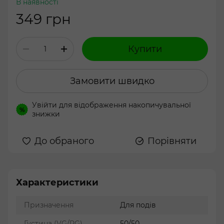
В наявності
349 грн
Купити
Замовити швидко
Увійти
для відображення накопичувальної
%
знижки
До обраного
Порівняти
Характеристики
Призначення
Для подів
Густина (VG/PG)
50/50