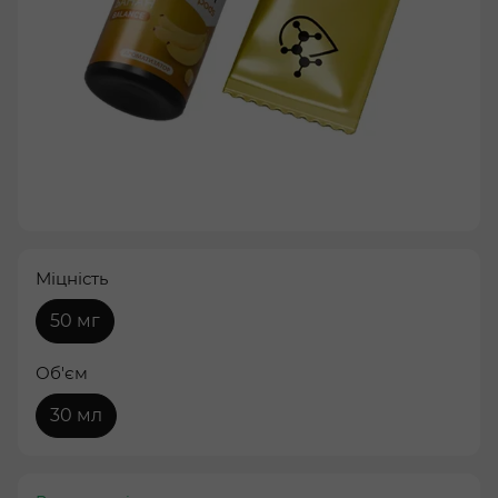
Міцність
50 мг
Об'єм
30 мл