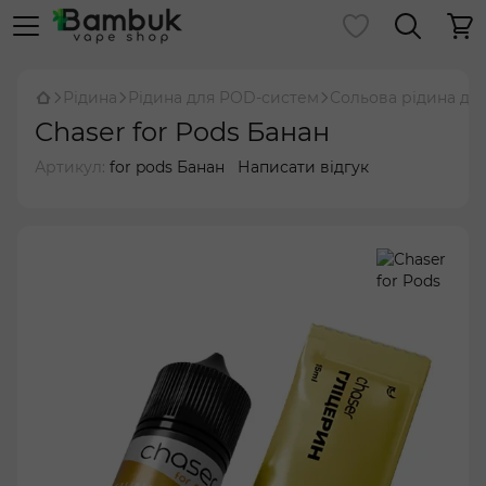
Рідина
Рідина для POD-систем
Сольова рідина дл
Chaser for Pods Банан
Артикул:
for pods Банан
Написати відгук