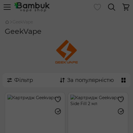
GeekVape
GeekVape
Фільтр
За популярністю