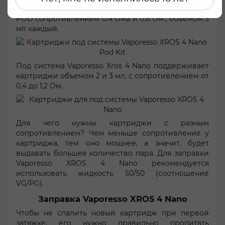
комплектацию входят 2 картриджа Vaporesso XROS
POD сопротивлением 0.4 Ома и 0.8 Ом., объемом 3
мл каждый.
Под система Vaporesso Xros 4 Nano поддерживает
картриджи объемом 2 и 3 мл, с сопротивлением от
0,4 до 1,2 Ом.
Для чего нужны картриджи с разным
сопротивлением? Чем меньше сопротивление у
картриджа, тем оно мощнее, а значит, будет
выдавать большее количество пара. Для заправки
Vaporesso XROS 4 Nano рекомендуется
использовать жидкость 50/50 (соотношение
VG/PG).
Заправка Vaporesso XROS 4 Nano
Чтобы не спалить новый картридж при первой
затяжке, его нужно правильно пропитать