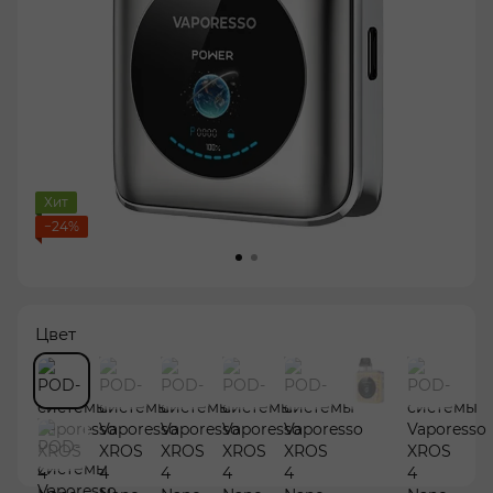
Хит
−24%
Цвет