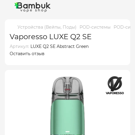
Устройства (Вейпы, Поды)
POD-системы
POD-сист
Vaporesso LUXE Q2 SE
Артикул:
LUXE Q2 SE Abstract Green
Оставить отзыв