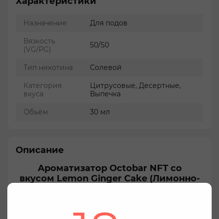
Характеристики
Назначение
Для подов
Вязкость
50/50
(VG/PG)
Тип никотина
Солевой
Категория
Цитрусовые, Десертные,
вкуса
Выпечка
Объём
30 мл
Описание
Ароматизатор Octobar NFT со
вкусом Lemon Ginger Cake (Лимонно-
имбирный торт)
Данный товар не является готовой жидкостью
Octobar NFT Lemon Ginger Cake (Лимонно-