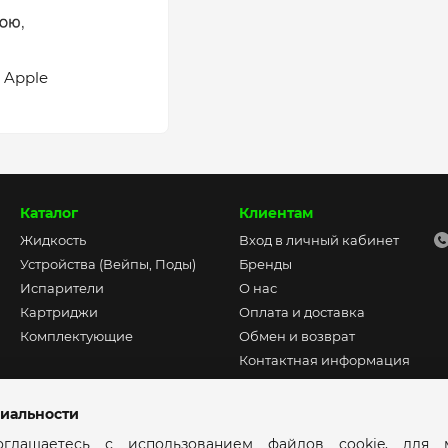
l Apple
Каталог
Клиентам
Жидкость
Вход в личный кабинет
Устройства (Вейпы, Поды)
Бренды
Испарители
О нас
Картриджи
Оплата и доставка
Комплектующие
Обмен и возврат
Контактная информация
Пользовательское
соглашение
иальности
глашаетесь с использованием файлов cookie, для м
Мы в соцсетях