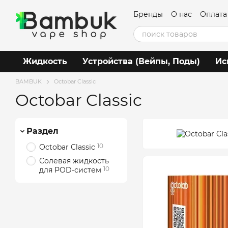
Перейти к основному контенту
Бренды
О нас
Оплата
Пользовательское со
Жидкость
Устройства (Вейпы, Поды)
Ис
BAMBUK
Octobar Classic
Octobar Classic
Раздел
10
Octobar Classic
Солевая жидкость
10
для POD-систем