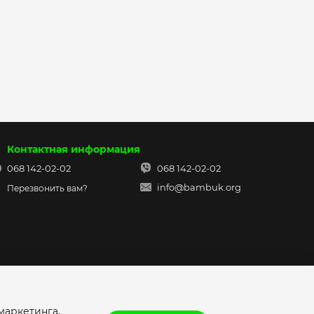
Контактная информация
068 142-02-02
068 142-02-02
info@bambuk.org
Перезвонить вам?
аркетинга,