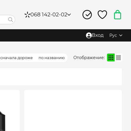
068 142-02-02
Вход
Рус
Отображение:
сначала дороже
по названию