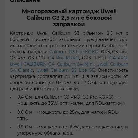
Описание
Многоразовый картридж Uwell
Caliburn G3 2,5 мл с боковой
заправкой
Картридж Uwell Caliburn G3 объемом 2,5 мл с
боковой системой заправки предназначен для
использования с pod системами серии Caliburn G3,
включая модели
Caliburn G3 Lite KOKO
, GK3, G3 Lite,
G3 Pro, G3 ECO,
G4 Pro KOKO
, GK3 TENET,
G4 PRO
,
Uwell CALIBURN G4,
Caliburn G4 Mini
,
Uwell Caliburn
G4 Classic
,
Uwell Caliburn G5 Lite SE
. Вместимость
картриджа составляет 2,5 мл, и в зависимости от
сопротивления (от 0.4 Ом до 1.2 Ом), он подходит
для различных типов затяжки:
0.4 Ом (для Caliburn G3 PRO, G3 Pro KOKO) —
мощность до 35W, оптимален для RDL-затяжки.
0.6 Ом — мощность до 25W, для мягкой RDL-
тяги.
0.9 Ом — мощность до 15W, дает среднюю тягу и
умеренное облако пара.