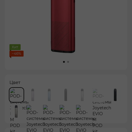
Хит
−46%
Цвет