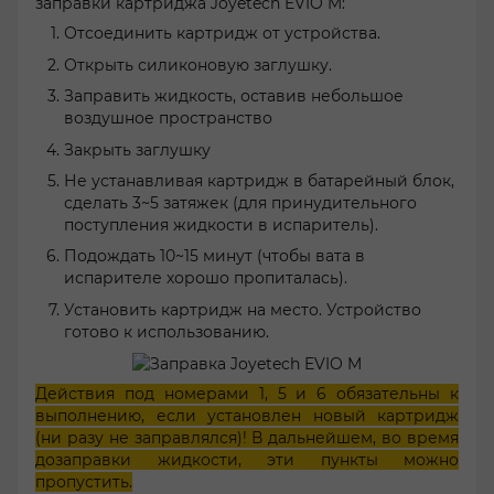
заправки картриджа Joyetech EVIO M:
Отсоединить картридж от устройства.
Открыть силиконовую заглушку.
Заправить жидкость, оставив небольшое
воздушное пространство
Закрыть заглушку
Не устанавливая картридж в батарейный блок,
сделать 3~5 затяжек (для принудительного
поступления жидкости в испаритель).
Подождать 10~15 минут (чтобы вата в
испарителе хорошо пропиталась).
Установить картридж на место. Устройство
готово к использованию.
Действия под номерами 1, 5 и 6 обязательны к
выполнению, если установлен новый картридж
(ни разу не заправлялся)! В дальнейшем, во время
дозаправки жидкости, эти пункты можно
пропустить.