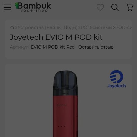
Устройства (Вейпы, Поды)
POD-системы
POD-сист
Joyetech EVIO M POD kit
Артикул:
EVIO M POD kit Red
Оставить отзыв