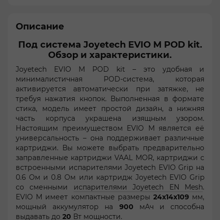
Описание
Под система Joyetech EVIO M POD kit.
Обзор и характеристики.
Joyetech EVIO M POD kit – это удобная и
минималистичная POD-система, которая
активируется автоматически при затяжке, не
требуя нажатия кнопок. Выполненная в формате
стика, модель имеет простой дизайн, а нижняя
часть корпуса украшена изящным узором.
Настоящим преимуществом EVIO M является её
универсальность – она поддерживает различные
картриджи. Вы можете выбрать предварительно
заправленные картриджи VAAL MOR, картриджи с
встроенными испарителями Joyetech EVIO Grip на
0.6 Ом и 0.8 Ом или картридж Joyetech EVIO Grip
со сменными
испарителями Joyetech EN Mesh
.
EVIO M имеет компактные размеры
24х14х109
мм,
мощный аккумулятор на
900
мАч и способна
выдавать до
20
Вт мощности.