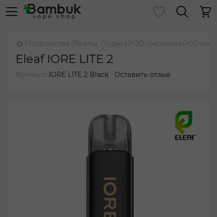
Устройства (Вейпы, Поды)
POD-системы
POD-сист
Eleaf IORE LITE 2
Артикул:
IORE LITE 2 Black
Оставить отзыв