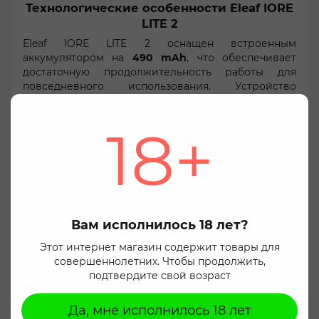
Технологические особенности Eleaf IORE
LITE 2
Eleaf IORE LITE 2 оснащен встроенным
аккумулятором на
490 mAh
, что обеспечивает
достаточную продолжительность работы для
повседневного использования. Устройство
заряжается через современный
USB Type-C
разъем, расположенный на торце батарейного
18+
блока. Следует обратить внимание, что зарядный
кабель в комплект не входит и его нужно купить
Мы заботимся о вашей конфиденциальности
отдельно.
Используя этот веб-сайт Вы соглашаетесь с
Eleaf IORE LITE 2 отличается отсутствием кнопок,
использованием файлов cookie, для маркетинга,
что делает его использование максимально
статистических целей и для безопасной и
простым и удобным – активация происходит
оптимальной работы сайта. Вы можете изменить
автоматически во время затяжки. Устройство
Вам исполнилось 18 лет?
это в настройках вашего браузера. Нажмите кнопку
работает на постоянной мощности
12 Ватт
, которая
«Согласиться», чтобы дать согласие на
Этот интернет магазин содержит товары для
не подлежит регулировке, обеспечивая
использование файлов cookie. Подробнее можно
совершеннолетних. Чтобы продолжить,
стабильную работу и оптимальное испарение.
ознакомиться на странице
Пользовательское
подтвердите свой возраст
соглашение
.
Картридж Eleaf IORE LITE 2
Да, мне исполнилось 18 лет
Согласиться