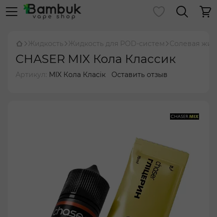
Жидкость
Жидкость для POD-систем
Солевая жид
CHASER MIX Кола Классик
Артикул:
MIX Кола Класік
Оставить отзыв