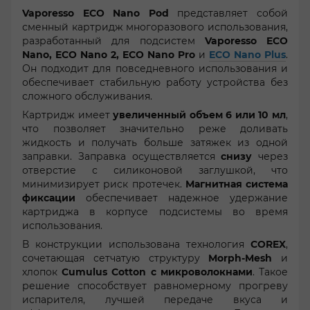
Vaporesso ECO Nano Pod
представляет собой
сменный картридж многоразового использования,
разработанный для подсистем
Vaporesso ECO
Nano, ECO Nano 2, ECO Nano Pro
и
ECO Nano Plus
.
Он подходит для повседневного использования и
обеспечивает стабильную работу устройства без
сложного обслуживания.
Картридж имеет
увеличенный объем 6 или 10 мл
,
что позволяет значительно реже доливать
жидкость и получать больше затяжек из одной
заправки. Заправка осуществляется
снизу
через
отверстие с силиконовой заглушкой, что
минимизирует риск протечек.
Магнитная система
фиксации
обеспечивает надежное удержание
картриджа в корпусе подсистемы во время
использования.
В конструкции использована технология
COREX
,
сочетающая сетчатую структуру
Morph-Mesh
и
хлопок
Cumulus Cotton с микроволокнами
. Такое
решение способствует равномерному прогреву
испарителя, лучшей передаче вкуса и