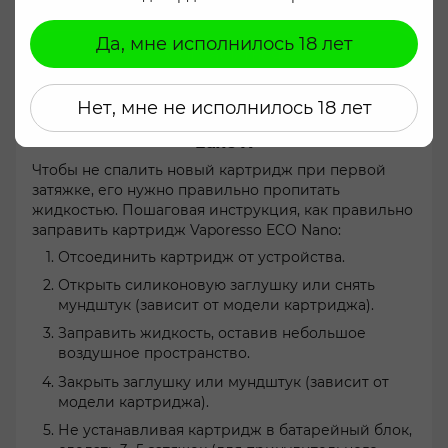
соглашение
.
Да, мне исполнилось 18 лет
Согласиться
Нет, мне не исполнилось 18 лет
Заправка жидкости в картридж Vaporesso
Luxe X
Чтобы не спалить новый картридж при первой
затяжке, его нужно правильно пропитать
жидкостью. Пошаговая инструкция, как правильно
заправить картридж Vaporesso ECO Nano:
Отсоединить картридж от устройства.
Открыть силиконовую заглушку или снять
мундштук (зависит от модели картриджа).
Заправить жидкость, оставив небольшое
воздушное пространство.
Закрыть заглушку или мундштук (зависит от
модели картриджа).
Не устанавливая картридж в батарейный блок,