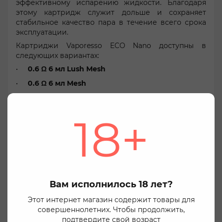
эффективному испарению жидкости. Благодаря
этому картридж служит дольше и сохраняет
стабильное качество пара в течение всего срока
эксплуатации.
Картриджи Vaporesso ECO Nano доступны в
следующих вариантах:
0.6 Ω 6 мл Lush Mesh
0.6 Ω 6 мл Mesh
0.8 Ω 6 мл
1.2 Ω 6 мл
18+
0.6 Ω 10 мл Lush Mesh
Мы заботимся о вашей конфиденциальности
0.8 Ω 10 мл Lush Mesh
Используя этот веб-сайт Вы соглашаетесь с
использованием файлов cookie, для маркетинга,
статистических целей и для безопасной и
оптимальной работы сайта. Вы можете изменить
Вам исполнилось 18 лет?
это в настройках вашего браузера. Нажмите кнопку
«Согласиться», чтобы дать согласие на
Этот интернет магазин содержит товары для
использование файлов cookie. Подробнее можно
совершеннолетних. Чтобы продолжить,
ознакомиться на странице
Пользовательское
подтвердите свой возраст