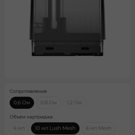
Сопротивление
0,6 Ом
0,8 Ом
1,2 Ом
Объём картриджа
6 мл
10 мл Lush Mesh
6 мл Mesh