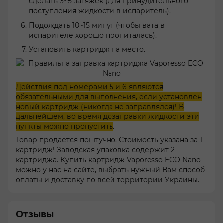
сделать 3~5 затяжек (для принудительного
поступления жидкости в испаритель).
Подождать 10~15 минут (чтобы вата в
испарителе хорошо пропиталась).
Установить картридж на место.
Действия под номерами 5 и 6 являются
обязательными для выполнения, если установлен
новый картридж (никогда не заправлялся)! В
дальнейшем, во время дозаправки жидкости эти
пункты можно пропустить
.
Товар продается поштучно. Стоимость указана за 1
картридж! Заводская упаковка содержит 2
картриджа. Купить картридж Vaporesso ECO Nano
можно у нас на сайте, выбрать нужный Вам способ
оплаты и доставку по всей территории Украины.
Отзывы