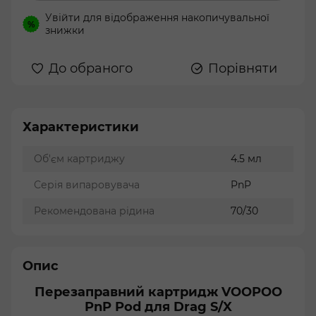
Увійти
для відображення накопичувальної
%
знижки
До обраного
Порівняти
Характеристики
Об'єм картриджу
4.5 мл
Серія випаровувача
PnP
Рекомендована рідина
70/30
Опис
Перезаправний картридж VOOPOO
PnP Pod для Drag S/X