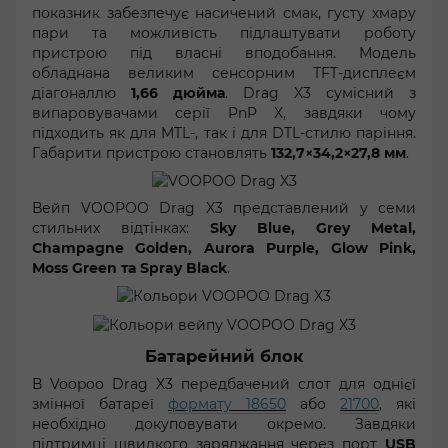
показник забезпечує насичений смак, густу хмару
пари та можливість підлаштувати роботу
пристрою під власні вподобання. Модель
обладнана великим сенсорним TFT-дисплеєм
діагоналлю
1,66 дюйма
. Drag X3 сумісний з
випаровувачами серії PnP X, завдяки чому
підходить як для MTL-, так і для DTL-стилю паріння.
Габарити пристрою становлять
132,7×34,2×27,8 мм
.
Вейп VOOPOO Drag X3 представлений у семи
стильних відтінках:
Sky Blue, Grey Metal,
Champagne Golden, Aurora Purple, Glow Pink,
Moss Green та Spray Black
.
Батарейний блок
В Voopoo Drag X3 передбачений слот для однієї
змінної батареї
формату 18650
або
21700
, які
необхідно докуповувати окремо. Завдяки
підтримці швидкого заряджання через порт
USB