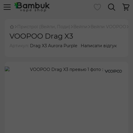
Пристрої (Вейпи, Поди)
Вейпи
Вейпи VOOPOO
V
VOOPOO Drag X3
Артикул:
Drag X3 Aurora Purple
Написати відгук