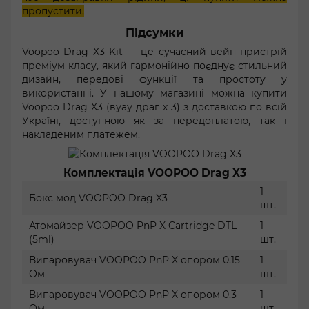
пропустити.
Підсумки
Voopoo Drag X3 Kit — це сучасний вейп пристрій
преміум-класу, який гармонійно поєднує стильний
дизайн, передові функції та простоту у
використанні. У нашому магазині можна купити
Voopoo Drag X3 (вуау драг х 3) з доставкою по всій
Україні, доступною як за передоплатою, так і
накладеним платежем.
Комплектація VOOPOO Drag X3
1
Бокс мод VOOPOO Drag X3
шт.
Атомайзер VOOPOO PnP X Cartridge DTL
1
(5ml)
шт.
Випаровувач VOOPOO PnP X опором 0.15
1
Ом
шт.
Випаровувач VOOPOO PnP X опором 0.3
1
Ом
шт.