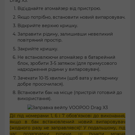
Drag X3:
Від'єднайте атомайзер від пристрою.
Якщо потрібно, встановити новий випаровувач.
Відкрийте верхню кришку.
Заправити рідину, залишивши невеликий
повітряний простір.
Закрийте кришку.
Не встановлюючи атомайзер в батарейний
блок, зробити 3-5 затяжок (для примусового
надходження рідини у випаровувач).
Зачекати 10-15 хвилин (щоб вата у випарнику
добре просочилася).
Встановити бак на місце (пристрій готовий до
використання).
Дії під номерами 1, 6 і 7 обов'язкові до виконання,
якщо в бак встановлений новий випаровувач
(жодного разу не заправлявся)! У подальшому, під
час дозаправки рідини, ці пункти можна