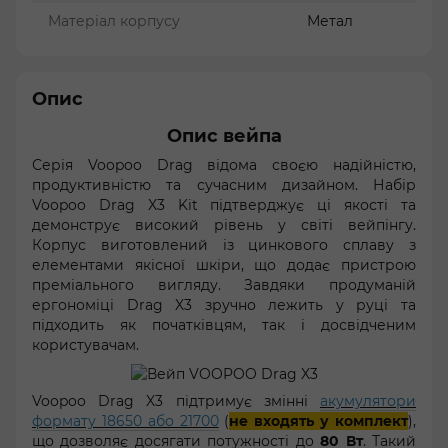
Матеріал корпусу
Метал
Опис
Опис вейпа
Серія Voopoo Drag відома своєю надійністю,
продуктивністю та сучасним дизайном. Набір
Voopoo Drag X3 Kit підтверджує ці якості та
демонструє високий рівень у світі вейпінгу.
Корпус виготовлений із цинкового сплаву з
елементами якісної шкіри, що додає пристрою
преміального вигляду. Завдяки продуманій
ергономіці Drag X3 зручно лежить у руці та
підходить як початківцям, так і досвідченим
користувачам.
Voopoo Drag X3 підтримує змінні
акумулятори
формату 18650 або 21700
(
не входять у комплект
),
що дозволяє досягати потужності до
80 Вт
. Такий