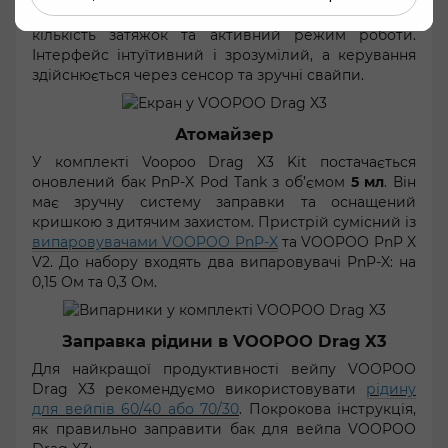
показники: рівень заряду батареї, потужність, опір,
кількість затяжок та активний режим роботи.
Інтерфейс інтуїтивний і зрозумілий, а керування
здійснюється через сенсор та зручні свайпи.
Атомайзер
У комплекті Voopoo Drag X3 Kit постачається
оновлений бак PnP-X Pod Tank з об’ємом
5 мл
. Він
має зручну систему заправки та оснащений
кришкою з дитячим захистом. Пристрій сумісний із
випаровувачами VOOPOO PnP-X
та VOOPOO PnP X
V2. До набору входять два випаровувачі PnP-X: на
0,15 Ом та 0,3 Ом.
Заправка рідини в VOOPOO Drag X3
Для найкращої продуктивності вейпу VOOPOO
Drag X3 рекомендуємо використовувати
рідину
для вейпів 60/40 або 70/30
. Покрокова інструкція,
як правильно заправити бак для вейпа VOOPOO