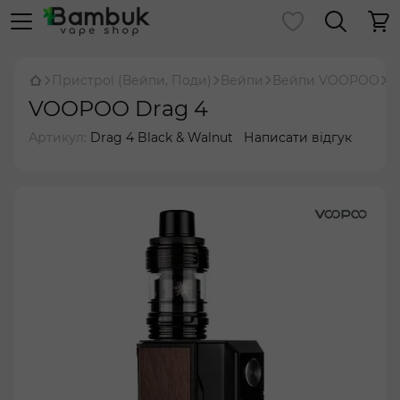
Пристрої (Вейпи, Поди)
Вейпи
Вейпи VOOPOO
V
VOOPOO Drag 4
Артикул:
Drag 4 Black & Walnut
Написати відгук