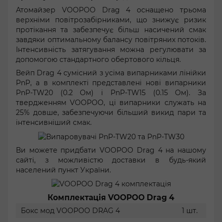
Атомайзер VOOPOO Drag 4 оснащено трьома
верхніми повітрозабірниками, що знижує ризик
протікання та забезпечує більш насичений смак
завдяки оптимальному балансу повітряних потоків.
Інтенсивність затягування можна регулювати за
допомогою стандартного обертового кільця.
Вейп Drag 4 сумісний з усіма випарниками лінійки
PnP, а в комплекті представлені нові випарники
PnP-TW20 (0.2 Ом) і PnP-TW15 (0.15 Ом). За
твердженням VOOPOO, ці випарники служать на
25% довше, забезпечуючи більший викид пари та
інтенсивніший смак.
Ви можете придбати VOOPOO Drag 4 на нашому
сайті, з можливістю доставки в будь-який
населений пункт України.
Комплектація VOOPOO Drag 4
Бокс мод VOOPOO DRAG 4
1 шт.