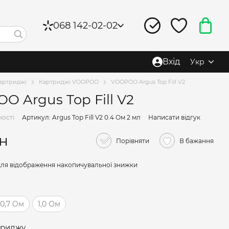
068 142-02-02
Вхід
Укр
артриджі
Картриджі VOOPOO
VOOPOO Argus Top Fill V2
O Argus Top Fill V2
ності
Артикул: Argus Top Fill V2 0.4 Ом 2 мл
Написати відгук
рн
Порівняти
В бажання
ля відображення накопичувальної знижки
0,7 Ом
1,0 Ом
триджу