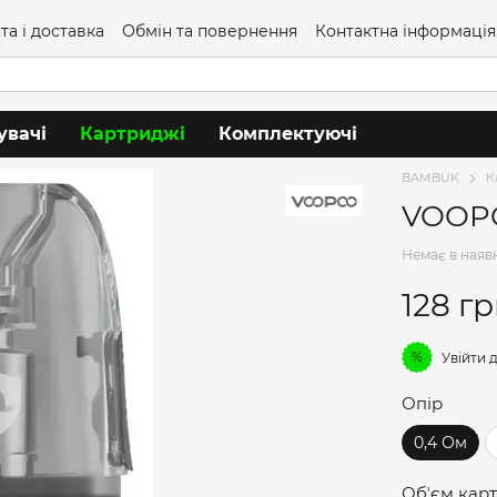
та і доставка
Обмін та повернення
Контактна інформація
увачі
Картриджі
Комплектуючі
BAMBUK
К
VOOPO
Немає в наяв
128 г
%
Увійти
д
Опір
0,4 Ом
Обʼєм кар