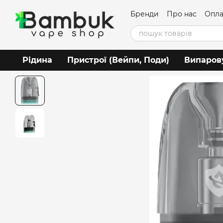
Перейти до основного контенту
Бренди
Про нас
Опла
Угода користувача
Рідина
Пристрої (Вейпи, Поди)
Випаров