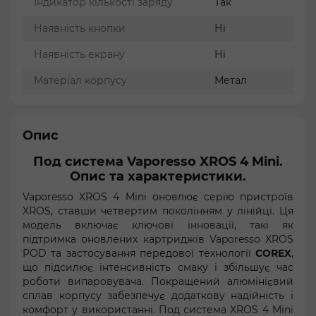
Індикатор кількості заряду
Так
Наявність кнопки
Ні
Наявність екрану
Ні
Матеріал корпусу
Метал
Опис
Под система Vaporesso XROS 4 Mini.
Опис та характеристики.
Vaporesso XROS 4 Mini оновлює серію пристроїв
XROS, ставши четвертим поколінням у лінійці. Ця
модель включає ключові інновації, такі як
підтримка оновлених картриджів Vaporesso XROS
POD та застосування передової технології
COREX
,
що підсилює інтенсивність смаку і збільшує час
роботи випаровувача. Покращений алюмінієвий
сплав корпусу забезпечує додаткову надійність і
комфорт у використанні. Под система XROS 4 Mini