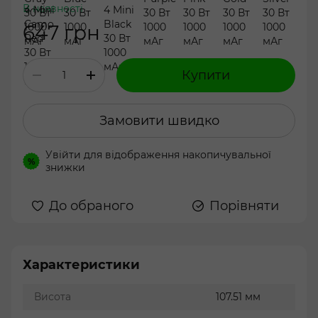
В наявності
647 грн
Купити
Замовити швидко
Увійти
для відображення накопичувальної
%
знижки
До обраного
Порівняти
Характеристики
Висота
107.51 мм