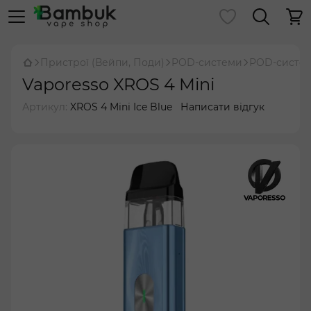
Пристрої (Вейпи, Поди)
POD-системи
POD-систем
Vaporesso XROS 4 Mini
Артикул:
XROS 4 Mini Ice Blue
Написати відгук