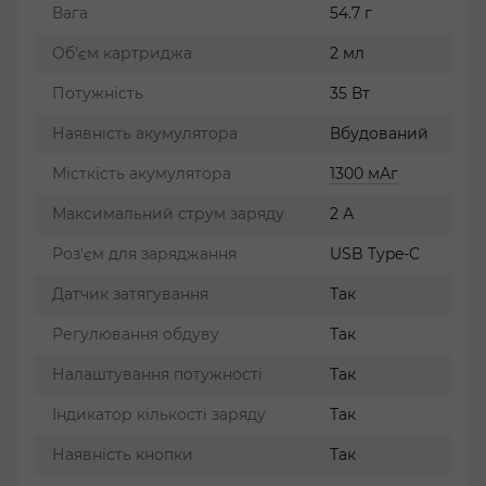
Вага
54.7 г
Об'єм картриджа
2 мл
Потужність
35 Вт
Наявність акумулятора
Вбудований
Місткість акумулятора
1300 мАг
Максимальний струм заряду
2 А
Роз'єм для заряджання
USB Type-C
Датчик затягування
Так
Регулювання обдуву
Так
Налаштування потужності
Так
Індикатор кількості заряду
Так
Наявність кнопки
Так