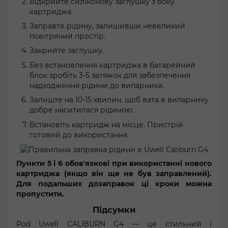
Відкрийте силіконову заглушку з боку
картриджа.
Заправте рідину, залишивши невеликий
повітряний простір.
Закрийте заглушку.
Без встановлення картриджа в батарейний
блок зробіть 3-5 затяжок для забезпечення
надходження рідини до випарника.
Залиште на 10-15 хвилин, щоб вата в випарнику
добре наситилася рідиною.
Встановіть картридж на місце. Пристрій
готовий до використання.
Пункти 5 і 6 обов'язкові при використанні нового
картриджа (якщо він ще не був заправлений).
Для подальших дозаправок ці кроки можна
пропустити.
Підсумки
Pod Uwell CALIBURN G4 — це стильний і