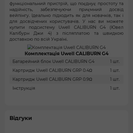
функціональний пристрій, що поєднує простоту та
надійність, забезпечуючи приємний досвід
вейпінгу. Ідеально підходить як для новачків, так і
для досвідчених користувачів. У нас ви можете
купити подсистему Uwell CALIBURN G4 (Ювел
Калібурн Джи 4) з післяплатою та швидкою
доставкою по всій Україні.
Комплектація Uwell CALIBURN G4
Батарейний блок Uwell CALIBURN G4
1 шт.
Картридж Uwell CALIBURN GRP 0.4Ω
1 шт.
Картридж Uwell CALIBURN GRP 0.9Ω
1 шт.
Інструкція
1 шт.
Відгуки