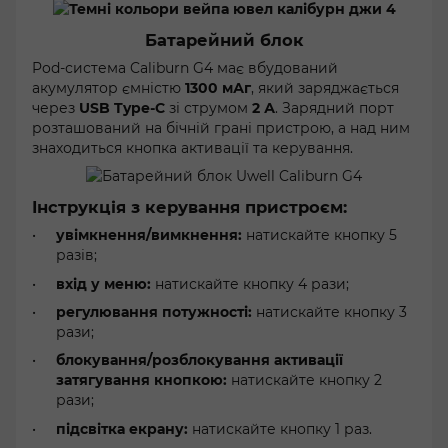
Батарейний блок
Pod-система Caliburn G4 має вбудований
акумулятор ємністю
1300 мАг
, який заряджається
через
USB Type-C
зі струмом
2 А
. Зарядний порт
розташований на бічній грані пристрою, а над ним
знаходиться кнопка активації та керування.
Інструкція з керування пристроєм:
увімкнення/вимкнення:
натискайте кнопку 5
разів;
вхід у меню:
натискайте кнопку 4 рази;
регулювання потужності:
натискайте кнопку 3
рази;
блокування/розблокування активації
затягування кнопкою:
натискайте кнопку 2
рази;
підсвітка екрану:
натискайте кнопку 1 раз.