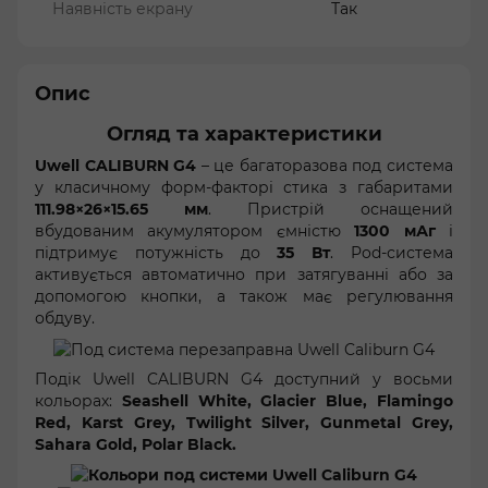
Наявність екрану
Так
Опис
Огляд та характеристики
Uwell CALIBURN G4
– це багаторазова под система
у класичному форм-факторі стика з габаритами
111.98×26×15.65 мм
. Пристрій оснащений
вбудованим акумулятором ємністю
1300 мАг
і
підтримує потужність до
35 Вт
. Pod-система
активується автоматично при затягуванні або за
допомогою кнопки, а також має регулювання
обдуву.
Подік Uwell CALIBURN G4 доступний у восьми
кольорах:
Seashell White, Glacier Blue, Flamingo
Red, Karst Grey, Twilight Silver, Gunmetal Grey,
Sahara Gold, Polar Black.