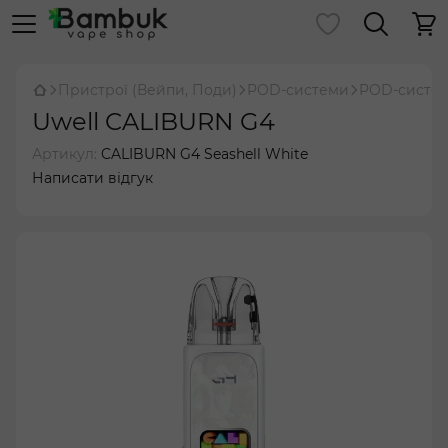
Пристрої (Вейпи, Поди)
POD-системи
POD-систем
Uwell CALIBURN G4
Артикул:
CALIBURN G4 Seashell White
Написати відгук