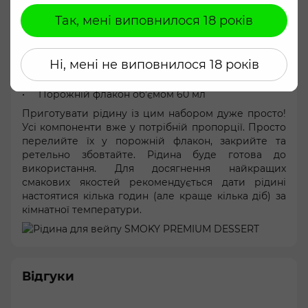
До набору входить:
Так, мені виповнилося 18 років
Погодитися
Гліцерин
Харчовий ароматизатор
Ні, мені не виповнилося 18 років
Органічний бустер
Порожній флакон об'ємом 60 мл
Приготувати рідину із цим набором дуже просто!
Усі компоненти вже у потрібній пропорції. Просто
перелийте їх у порожній флакон, закрийте та
ретельно збовтайте. Рідина буде готова до
використання. Для досягнення найкращих
смакових якостей рекомендується дати рідині
настоятися кілька годин (але краще кілька діб) за
кімнатної температури.
Відгуки