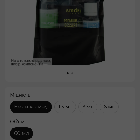
Міцність
Без нікотину
1,5 мг
3 мг
6 мг
Об'єм
60 мл