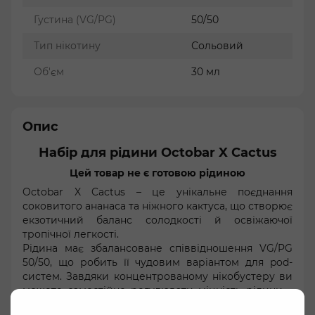
Густина (VG/PG)
50/50
Тип нікотину
Сольовий
Об'єм
30 мл
Опис
Набір для рідини Octobar X Cactus
Цей товар не є готовою рідиною
Octobar X Cactus – це унікальне поєднання
соковитого ананаса та ніжного кактуса, що створює
екзотичний баланс солодкості й освіжаючої
тропічної легкості.
Рідина має збалансоване співвідношення VG/PG
50/50, що робить її чудовим варіантом для pod-
систем. Завдяки концентрованому нікобустеру ви
можете самостійно регулювати міцність рідини –
від 0 мг до 50 мг (5%).