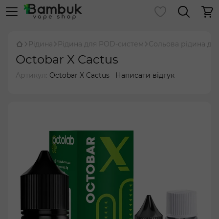
Рідина
Рідина для POD-систем
Сольова рідина дл
Octobar X Cactus
Артикул:
Octobar X Cactus
Написати відгук