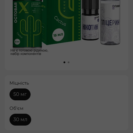
Міцність
50 мг
Об'єм
30 мл