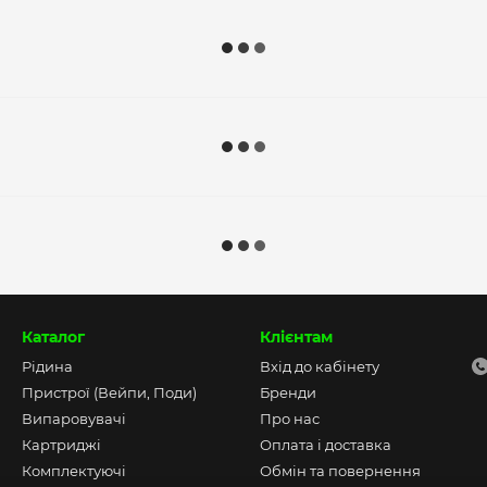
Каталог
Клієнтам
Рідина
Вхід до кабінету
Пристрої (Вейпи, Поди)
Бренди
Випаровувачі
Про нас
Картриджі
Оплата і доставка
Комплектуючі
Обмін та повернення