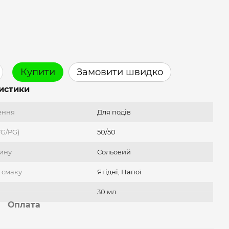
Купити
Замовити швидко
истики
ення
Для подів
VG/PG)
50/50
тину
Сольовий
 смаку
Ягідні, Напої
30 мл
Оплата