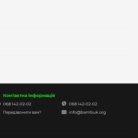
Контактна інформація
068 142-02-02
068 142-02-02
info@bambuk.org
Передзвонити вам?