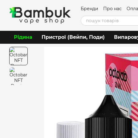
Перейти до основного контенту
Бренди
Про нас
Опла
Угода користувача
Рідина
Пристрої (Вейпи, Поди)
Випаров