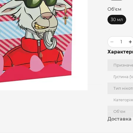
Об'єм
30 мл
Характер
Признач
Густина (
Тип ніко
Категорія
Об'єм
Доставка