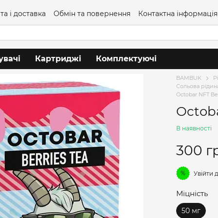
та і доставка
Обмін та повернення
Контактна інформація
увачі
Картриджі
Комплектуючі
BAMBUK
Р
Сольова рідин
Octobar NFT Ber
Octoba
В наявності
300 г
%
Увійти
д
Міцність
50 мг