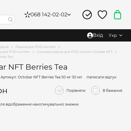
068 142-02-02
Вхід
Укр
ідина
Рідина для POD-систем
а для POD-систем
Сольова рідина для POD-систем Octobar NFT
ries Tea
r NFT Berries Tea
Артикул: Octobar NFT Berries Tea 50 мг 30 мл
Написати відгук
рн
Порівняти
В бажання
ля відображення накопичувальної знижки