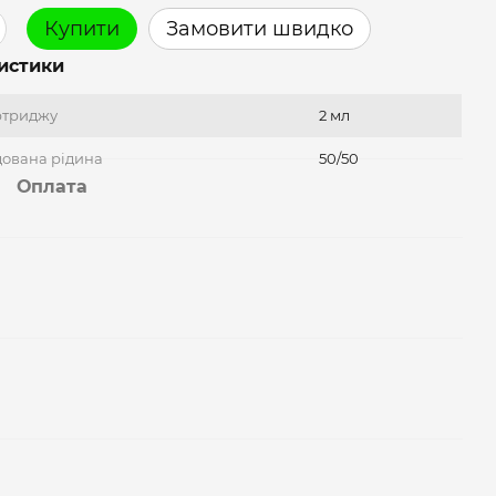
Купити
Замовити швидко
истики
ртриджу
2 мл
ована рідина
50/50
Оплата