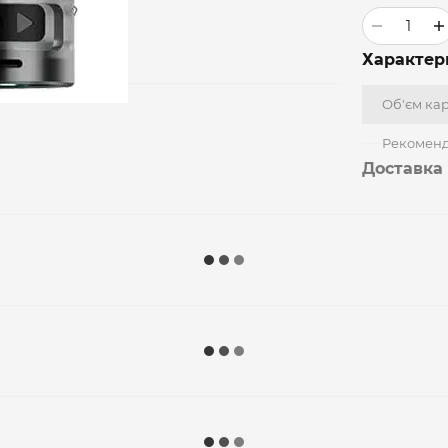
Характер
Об'єм ка
Рекоменд
Доставка