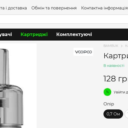
та і доставка
Обмін та повернення
Контактна інформація
увачі
Картриджі
Комплектуючі
BAMBUK
К
Картр
В наявності
128 г
%
Увійти
д
Опір
0,7 Ом