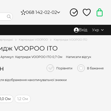
068 142-02-02
Вхід
Укр
артриджі
Картриджі VOOPOO
Картридж VOOPOO ITO
идж VOOPOO ITO
Артикул: Картридж VOOPOO ITO 0,7 Ом
Написати відгук
рн
Порівняти
В бажання
ля відображення накопичувальної знижки
1,0 Ом
1,2 Ом