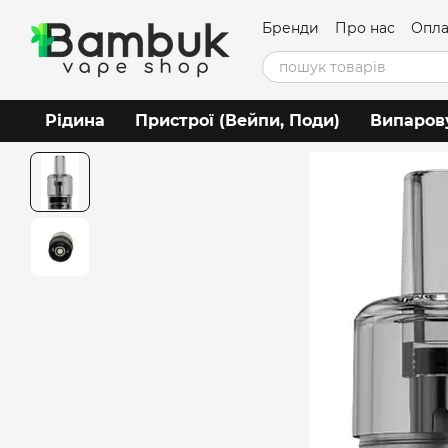
Перейти до основного контенту
Бренди
Про нас
Опла
Угода користувача
Рідина
Пристрої (Вейпи, Поди)
Випаров