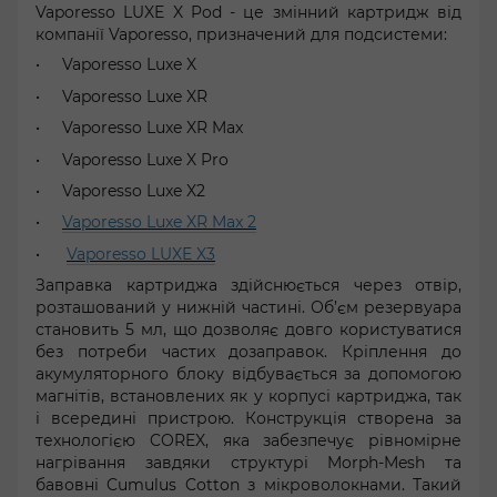
Vaporesso LUXE X Pod - це змінний картридж від
компанії Vaporesso, призначений для подсистеми:
Vaporesso Luxe X
Vaporesso Luxe XR
Vaporesso Luxe XR Max
Vaporesso Luxe X Pro
Vaporesso Luxe X2
Vaporesso Luxe XR Max 2
Vaporesso LUXE X3
Заправка картриджа здійснюється через отвір,
розташований у нижній частині. Об’єм резервуара
становить 5 мл, що дозволяє довго користуватися
без потреби частих дозаправок. Кріплення до
акумуляторного блоку відбувається за допомогою
магнітів, встановлених як у корпусі картриджа, так
і всередині пристрою. Конструкція створена за
технологією COREX, яка забезпечує рівномірне
нагрівання завдяки структурі Morph-Mesh та
бавовні Cumulus Cotton з мікроволокнами. Такий