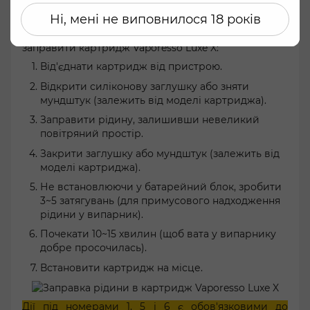
Щоб не спалити новий картридж при першій
Ні, мені не виповнилося 18 років
затяжці, його потрібно правильно просочити
рідиною. Покрокова інструкція, як правильно
заправити картридж Vaporesso Luxe X:
Від'єднати картридж від пристрою.
Відкрити силіконову заглушку або зняти
мундштук (залежить від моделі картриджа).
Заправити рідину, залишивши невеликий
повітряний простір.
Закрити заглушку або мундштук (залежить від
моделі картриджа).
Не встановлюючи у батарейний блок, зробити
3~5 затягувань (для примусового надходження
рідини у випарник).
Почекати 10~15 хвилин (щоб вата у випарнику
добре просочилась).
Встановити картридж на місце.
Дії під номерами 1, 5 і 6 є обов'язковими до