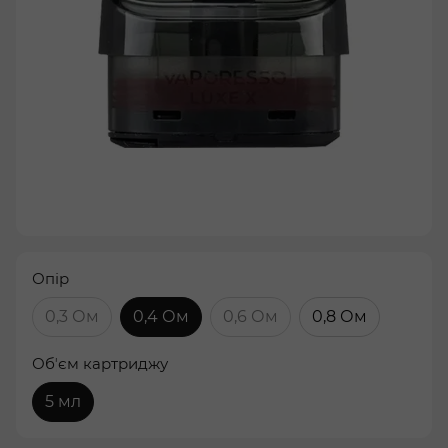
Опір
0,3 Ом
0,4 Ом
0,6 Ом
0,8 Ом
Обʼєм картриджу
5 мл