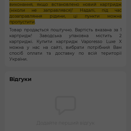
виконання, якщо встановлено новий картридж
(ніколи не заправлявся)! Надалі, під час
дозаправляння рідини, ці пункти можна
пропустити
.
Товар продається поштучно. Вартість вказана за 1
картридж! Заводська упаковка містить 2
картриджі. Купити картридж Vaporesso Luxe X
можна у нас на сайті, вибрати потрібний Вам
спосіб оплати та доставку по всій території
України.
Відгуки
Додайте перший відгук