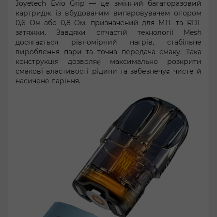
Joyetech Evio Grip — це змінний багаторазовий
картридж із вбудованим випаровувачем опором
0,6 Ом або 0,8 Ом, призначений для MTL та RDL
затяжки. Завдяки сітчастій технології Mesh
досягається рівномірний нагрів, стабільне
вироблення пари та точна передача смаку. Така
конструкція дозволяє максимально розкрити
смакові властивості рідини та забезпечує чисте й
насичене паріння.