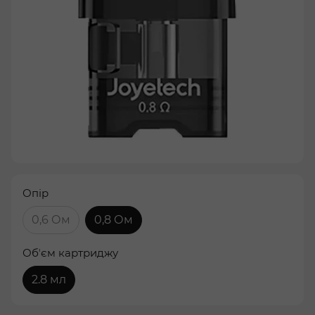
Опір
0,6 Ом
0,8 Ом
Обʼєм картриджу
2.8 мл