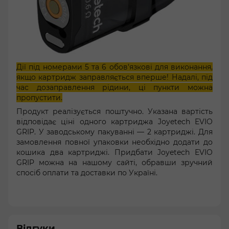
Дії під номерами 5 та 6 обов'язкові для виконання,
якщо картридж заправляється вперше! Надалі, під
час дозаправлення рідини, ці пункти можна
пропустити.
Продукт реалізується поштучно. Указана вартість
відповідає ціні одного картриджа Joyetech EVIO
GRIP. У заводському пакуванні — 2 картриджі. Для
замовлення повної упаковки необхідно додати до
кошика два картриджі. Придбати Joyetech EVIO
GRIP можна на нашому сайті, обравши зручний
спосіб оплати та доставки по Україні.
Відгуки