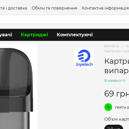
та і доставка
Обмін та повернення
Контактна інформація
увачі
Картриджі
Комплектуючі
BAMBUK
К
Картридж Joye
Картр
випар
В наявності
69 гр
%
Увійти
д
Обʼєм кар