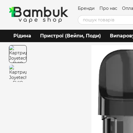
Перейти до основного контенту
Бренди
Про нас
Опла
Угода користувача
Рідина
Пристрої (Вейпи, Поди)
Випаров