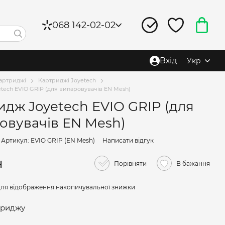
068 142-02-02
Вхід
Укр
артриджі
Картриджі Joyetech
tech EVIO GRIP (для випаровувачів EN Mesh)
идж Joyetech EVIO GRIP (для
овувачів EN Mesh)
Артикул: EVIO GRIP (EN Mesh)
Написати відгук
н
Порівняти
В бажання
ля відображення накопичувальної знижки
триджу