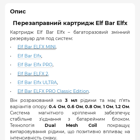
Опис
Перезаправний картридж Elf Bar Elfx
Картридж Elf Bar Elfx – багаторазовий змінний
резервуар для под систем:
Elf Bar ELFX MINI
,
Elf Bar Elfx
,
Elf Bar Elfx PRO
,
Elf Bar ELFX 2,
Elf Bar Elfx ULTRA
,
Elf Bar ELFX PRO Classic Edition
.
Він розрахований на
3 мл
рідини та має п’ять
варіантів опору:
0.4 Ом
,
0.6 Ом
,
0.8 Ом
,
1 Ом
,
1.2 Ом
.
Система магнітного кріплення забезпечує
стабільне з'єднання з батарейним блоком.
Технологія
Dual Mesh Coil
покращує
випаровування рідини, що позитивно впливає на
інтенсивність смаку.