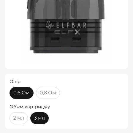
Опір
0,6 Ом
0,8 Ом
Обʼєм картриджу
2 мл
3 мл