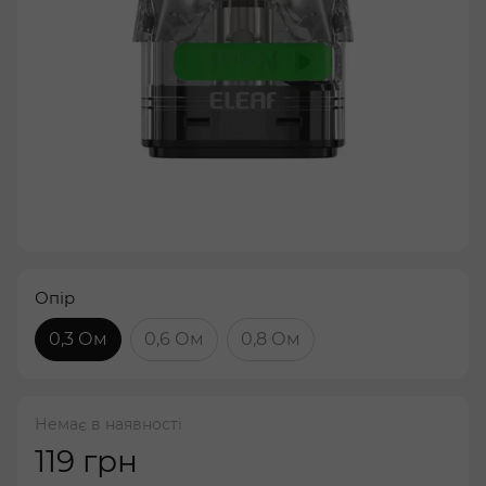
Опір
0,3 Ом
0,6 Ом
0,8 Ом
Немає в наявності
119 грн