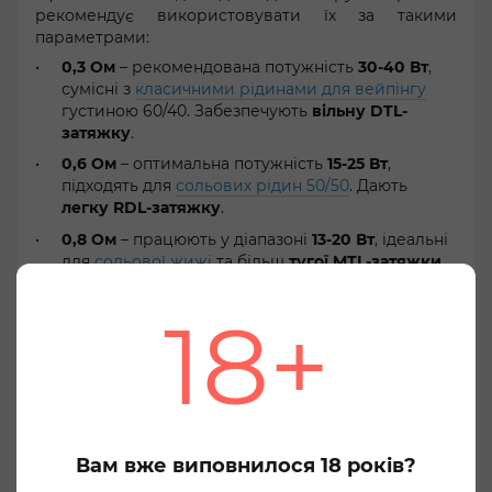
рекомендує використовувати їх за такими
параметрами:
0,3 Ом
– рекомендована потужність
30-40 Вт
,
сумісні з
класичними рідинами для вейпінгу
густиною 60/40. Забезпечують
вільну DTL-
затяжку
.
0,6 Ом
– оптимальна потужність
15-25 Вт
,
підходять для
сольових рідин 50/50
. Дають
легку RDL-затяжку
.
0,8 Ом
– працюють у діапазоні
13-20 Вт
, ідеальні
для
сольової жижі
та більш
тугої MTL-затяжки
.
Картридж Eleaf iCita Pod підходить для под систем:
18+
Eleaf iCita
Eleaf iCita SE
Ми дбаємо про вашу конфіденційність
Eleaf iCita Pro
Використовуючи цей веб-сайт Ви даєте згоду
на використання файлів cookie, для маркетингу,
Заправка рідини у картридж Eleaf iCita
статистичних цілей, та для безпечної та
Щоб не спалити новий картридж при першій
оптимальної роботи сайту. Ви можете змінити це в
Вам вже виповнилося 18 років?
затяжці, його потрібно правильно просочити
налаштуваннях вашого браузера. Натисніть кнопку
рідиною. Покрокова інструкція правильної