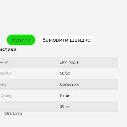
Купити
Замовити швидко
истики
ення
Для подів
VG/PG)
50/50
тину
Сольовий
 смаку
Ягідні
30 мл
Оплата