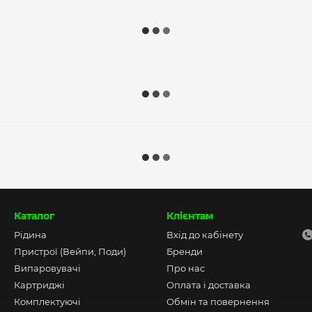
Каталог
Клієнтам
Рідина
Вхід до кабінету
Пристрої (Вейпи, Поди)
Бренди
Випаровувачі
Про нас
Картриджі
Оплата і доставка
Комплектуючі
Обмін та повернення