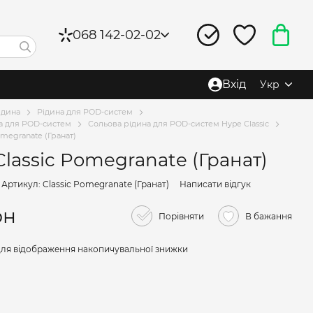
068 142-02-02
Вхід
Укр
ідина
Рідина для POD-систем
а для POD-систем
Сольова рідина для POD-систем Hype Classic
omegranate (Гранат)
lassic Pomegranate (Гранат)
Артикул: Classic Pomegranate (Гранат)
Написати відгук
рн
Порівняти
В бажання
ля відображення накопичувальної знижки