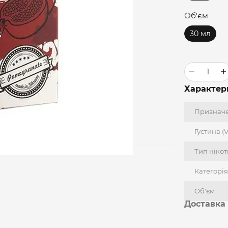
Об'єм
30 мл
Характер
Признач
Густина (
Тип ніко
Категорія
Об'єм
Доставка