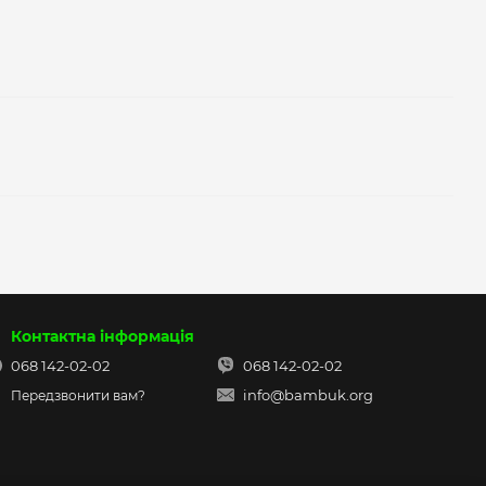
Контактна інформація
068 142-02-02
068 142-02-02
info@bambuk.org
Передзвонити вам?