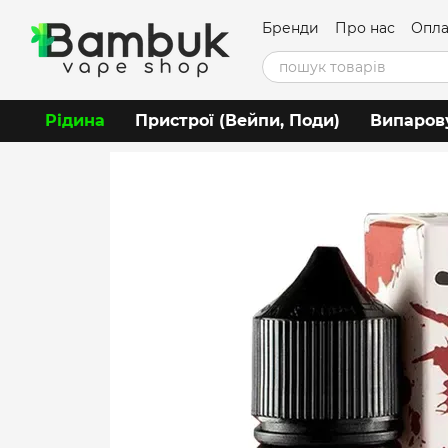
Перейти до основного контенту
Бренди
Про нас
Опла
Угода користувача
Рідина
Пристрої (Вейпи, Поди)
Випаров