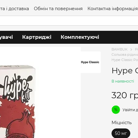
та і доставка
Обмін та повернення
Контактна інформація
увачі
Картриджі
Комплектуючі
BAMBUK
Р
Сольова рідин
Hype Classic P
Hype C
В наявності
320 г
%
Увійти
д
Міцність
50 мг