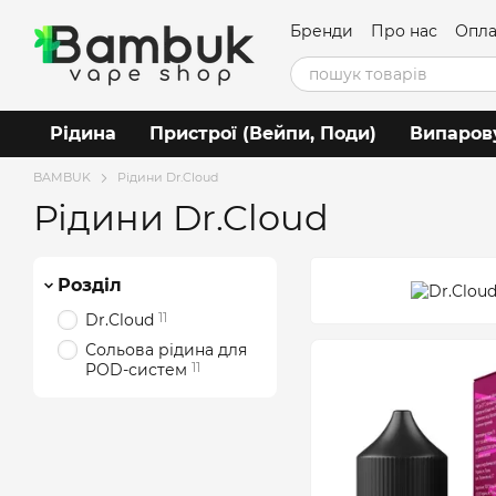
Перейти до основного контенту
Бренди
Про нас
Опла
Угода користувача
Рідина
Пристрої (Вейпи, Поди)
Випаров
BAMBUK
Рідини Dr.Cloud
Рідини Dr.Cloud
Розділ
11
Dr.Cloud
Сольова рідина для
11
POD-систем