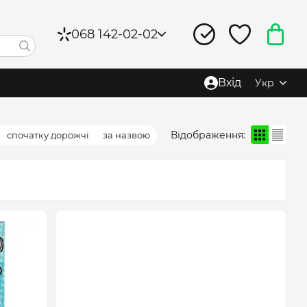
068 142-02-02
Вхід
Укр
Відображення:
спочатку дорожчі
за назвою