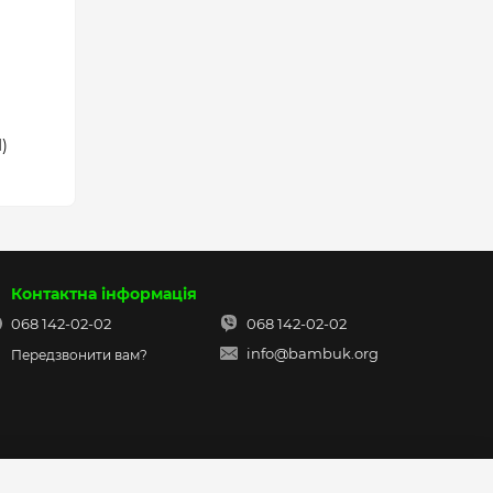
)
Контактна інформація
068 142-02-02
068 142-02-02
info@bambuk.org
Передзвонити вам?