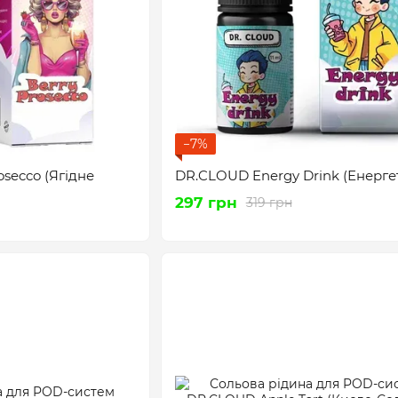
−7%
secco (Ягідне
DR.CLOUD Energy Drink (Енерге
297 грн
319 грн