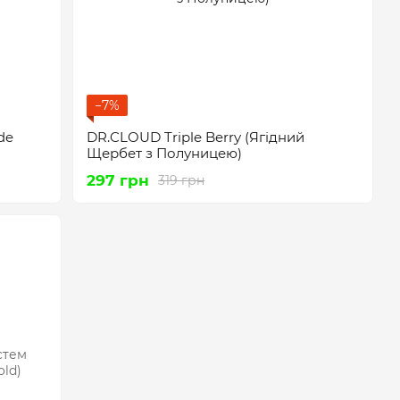
−7%
de
DR.CLOUD Triple Berry (Ягідний
Щербет з Полуницею)
297 грн
319 грн