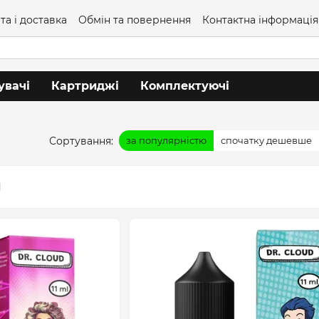
та і доставка
Обмін та повернення
Контактна інформація
увачі
Картриджі
Комплектуючі
Сортування:
за популярністю
спочатку дешевше