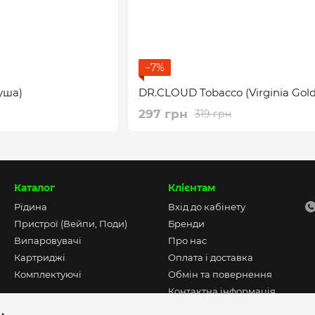
−7%
уша)
DR.CLOUD Tobacco (Virginia Gold
297 грн
319 грн
Каталог
Клієнтам
Рідина
Вхід до кабінету
Пристрої (Вейпи, Поди)
Бренди
Випаровувачі
Про нас
Картриджі
Оплата і доставка
Комплектуючі
Обмін та повернення
Контактна інформація
Угода користувача