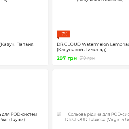
−7%
(Кавун, Папайя,
DR.CLOUD Watermelon Lemona
(Кавуновий Лимонад)
297 грн
319 грн