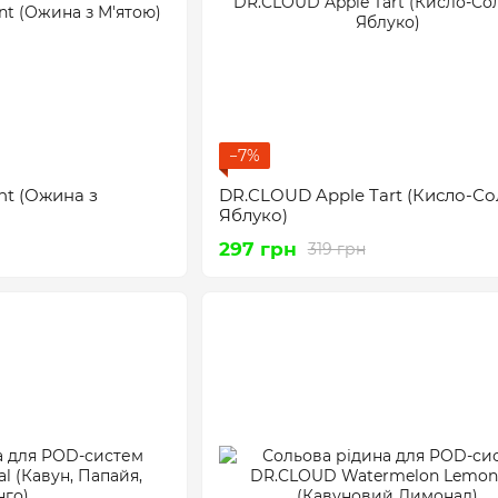
−7%
nt (Ожина з
DR.CLOUD Apple Tart (Кисло-С
Яблуко)
297 грн
319 грн