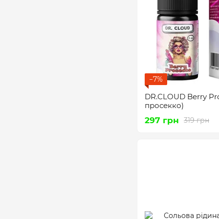
−7%
DR.CLOUD Berry Pro
просекко)
297 грн
319 грн