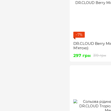
−7%
DR.CLOUD Berry Mi
М'ятою)
297 грн
319 грн