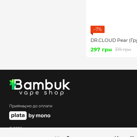
−7%
DR.CLOUD Pear (Гр
297 грн
319 грн
Приймаємо до оплати
© 2026