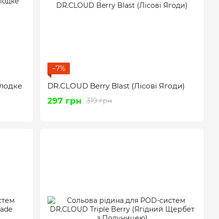
−7%
олодке
DR.CLOUD Berry Blast (Лісові Ягоди)
297 грн
319 грн