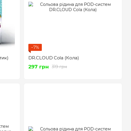
−7%
тик)
DR.CLOUD Cola (Кола)
297 грн
319 грн