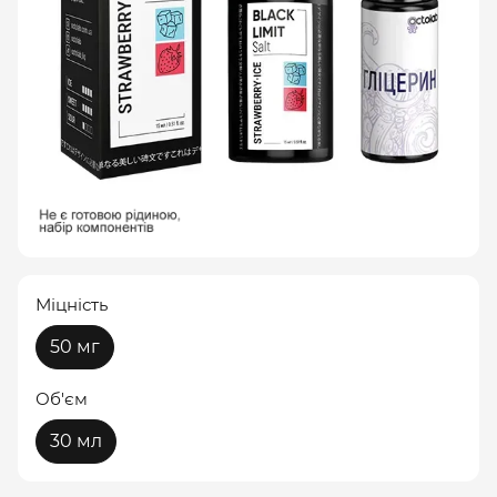
Міцність
50 мг
Об'єм
30 мл